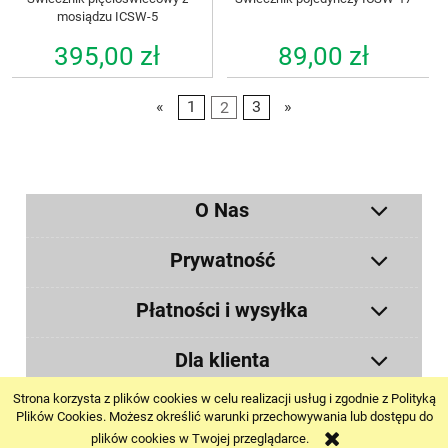
mosiądzu ICSW-5
395,00 zł
89,00 zł
«
1
2
3
»
O Nas
Prywatność
Płatności i wysyłka
Dla klienta
Strona korzysta z plików cookies w celu realizacji usług i zgodnie z Polityką
pokaż pełną wersję strony
Plików Cookies. Możesz określić warunki przechowywania lub dostępu do
plików cookies w Twojej przeglądarce.
Sklep internetowy Shoper.pl