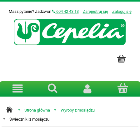
Masz pytanie? Zadzwoń
604 42 43 13
Zarejestruj się
Zaloguj się
»
»
Strona główna
Wyroby z mosiądzu
»
Świeczniki z mosiądzu