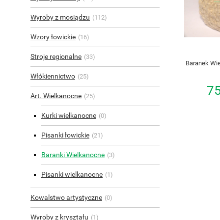
Wyroby z mosiądzu
(112)
Wzory łowickie
(16)
Stroje regionalne
(33)
Baranek Wie
Włókiennictwo
(25)
75
Art. Wielkanocne
(25)
Kurki wielkanocne
(0)
Pisanki łowickie
(21)
Baranki Wielkanocne
(3)
Pisanki wielkanocne
(1)
Kowalstwo artystyczne
(0)
Wyroby z kryształu
(1)