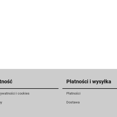
tność
Płatności i wysyłka
rywatności i cookies
Płatności
ny
Dostawa