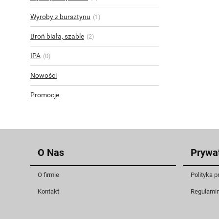
Wyroby z bursztynu
(1)
Broń biała, szable
(2)
IPA
(0)
Nowości
Promocje
O Nas
Prywa
O firmie
Polityka p
Kontakt
Regulami