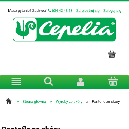
Masz pytanie? Zadzwoń
604 42 43 13
Zarejestruj się
Zaloguj się
»
»
»
Strona główna
Wyroby ze skóry
Pantofle ze skóry