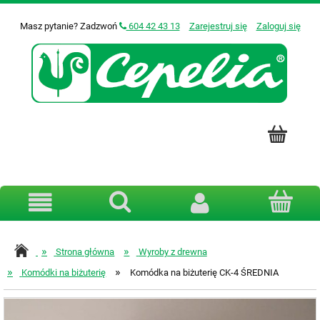
Masz pytanie? Zadzwoń
604 42 43 13
Zarejestruj się
Zaloguj się
»
»
Strona główna
Wyroby z drewna
»
»
Komódki na biżuterię
Komódka na biżuterię CK-4 ŚREDNIA