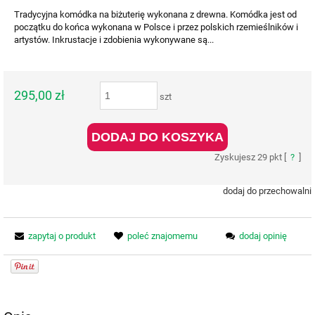
Tradycyjna komódka na biżuterię wykonana z drewna. Komódka jest od
początku do końca wykonana w Polsce i przez polskich rzemieślników i
artystów. Inkrustacje i zdobienia wykonywane są...
295,00 zł
szt
DODAJ DO KOSZYKA
Zyskujesz
29
pkt [
?
]
dodaj do przechowalni
zapytaj o produkt
poleć znajomemu
dodaj opinię