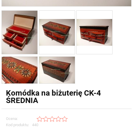
Komódka na biżuterię CK-4
ŚREDNIA
Ocena:
Kod produktu:
440